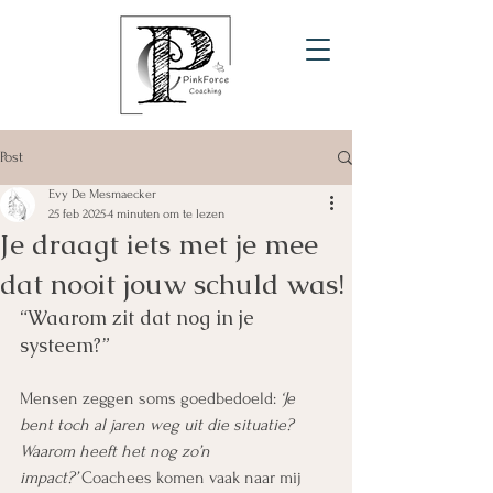
Post
Evy De Mesmaecker
25 feb 2025
4 minuten om te lezen
Je draagt iets met je mee
dat nooit jouw schuld was!
“Waarom zit dat nog in je 
systeem?”
Mensen zeggen soms goedbedoeld: 
‘Je 
bent toch al jaren weg uit die situatie? 
Waarom heeft het nog zo’n 
impact?’
 Coachees komen vaak naar mij 